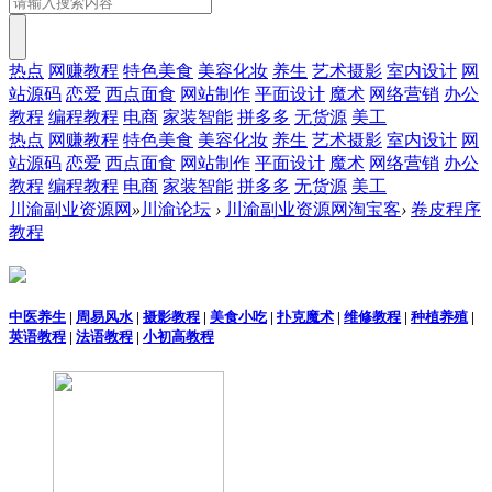
热点
网赚教程
特色美食
美容化妆
养生
艺术摄影
室内设计
网
站源码
恋爱
西点面食
网站制作
平面设计
魔术
网络营销
办公
教程
编程教程
电商
家装智能
拼多多
无货源
美工
热点
网赚教程
特色美食
美容化妆
养生
艺术摄影
室内设计
网
站源码
恋爱
西点面食
网站制作
平面设计
魔术
网络营销
办公
教程
编程教程
电商
家装智能
拼多多
无货源
美工
川渝副业资源网
»
川渝论坛
›
川渝副业资源网淘宝客
›
卷皮程序
教程
中医养生
|
周易风水
|
摄影教程
|
美食小吃
|
扑克魔术
|
维修教程
|
种植养殖
|
英语教程
|
法语教程
|
小初高教程