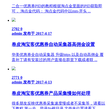
二合一优惠券PID的教程根据淘点金里面的PID获取即
可， 淘点金代码： 淘点金代码中以mm-开头 ...
2702
0
admin
发布于 2017-4-17
卷皮淘宝客优惠券自动采集器高佣金设置
华美优惠券全自动采集器 升级https 以及自动高佣金 覆
盖补丁请有安装过的用户直接在群里下载或者联 ...
2771
0
admin
发布于 2017-4-13
卷皮淘宝客优惠券产品采集慢如何处理
很多朋友反映优惠券采集速度慢或者不采集等，请看以
下教程 第一步，登录ftp根目录 文件夹位置请看下 ...