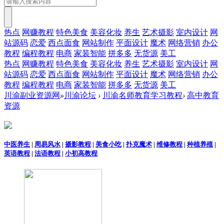
热点
网赚教程
特色美食
美容化妆
养生
艺术摄影
室内设计
网
站源码
恋爱
西点面食
网站制作
平面设计
魔术
网络营销
办公
教程
编程教程
电商
家装智能
拼多多
无货源
美工
热点
网赚教程
特色美食
美容化妆
养生
艺术摄影
室内设计
网
站源码
恋爱
西点面食
网站制作
平面设计
魔术
网络营销
办公
教程
编程教程
电商
家装智能
拼多多
无货源
美工
川渝副业资源网
»
川渝论坛
›
川渝名师教育学习教程
›
高中教育
资源
中医养生
|
周易风水
|
摄影教程
|
美食小吃
|
扑克魔术
|
维修教程
|
种植养殖
|
英语教程
|
法语教程
|
小初高教程