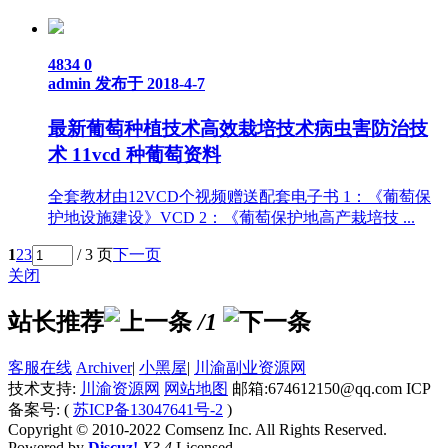
4834
0
admin
发布于 2018-4-7
最新葡萄种植技术高效栽培技术病虫害防治技
术 11vcd 种葡萄资料
全套教材由12VCD个视频赠送配套电子书 1：《葡萄保
护地设施建设》VCD 2：《葡萄保护地高产栽培技 ...
1
2
3
/ 3 页
下一页
关闭
站长推荐
/1
客服在线
Archiver
|
小黑屋
|
川渝副业资源网
技术支持:
川渝资源网
网站地图
邮箱:674612150@qq.com ICP
备案号: (
苏ICP备13047641号-2
)
Copyright © 2010-2022 Comsenz Inc. All Rights Reserved.
Powered by
Discuz!
X3.4
Licensed