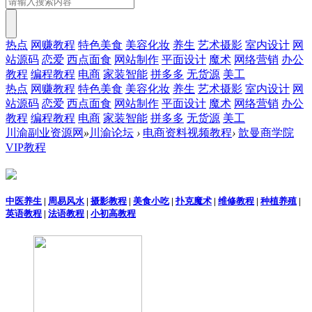
热点
网赚教程
特色美食
美容化妆
养生
艺术摄影
室内设计
网
站源码
恋爱
西点面食
网站制作
平面设计
魔术
网络营销
办公
教程
编程教程
电商
家装智能
拼多多
无货源
美工
热点
网赚教程
特色美食
美容化妆
养生
艺术摄影
室内设计
网
站源码
恋爱
西点面食
网站制作
平面设计
魔术
网络营销
办公
教程
编程教程
电商
家装智能
拼多多
无货源
美工
川渝副业资源网
»
川渝论坛
›
电商资料视频教程
›
歆曼商学院
VIP教程
中医养生
|
周易风水
|
摄影教程
|
美食小吃
|
扑克魔术
|
维修教程
|
种植养殖
|
英语教程
|
法语教程
|
小初高教程