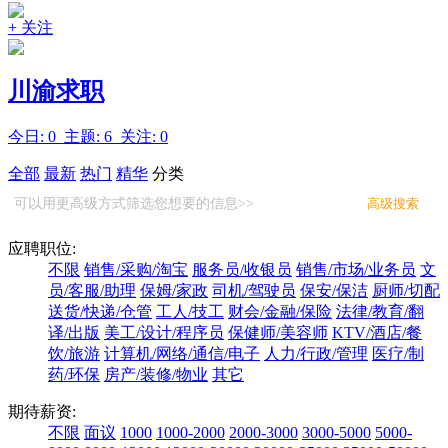
+ 关注
川渝求职
今日: 0 主题: 6 关注: 0
全部
最新
热门
精华
分类
可以用更高级方式筛选您想要的信息>>
高级搜索
应聘职位:
不限
销售/采购/淘宝
服务员/收银员
销售/市场/业务员
文
员/客服/助理
保姆/家政
司机/驾驶员
保安/保洁
厨师/切配
送货/快递/仓管
工人/技工
财会/金融/保险
法律/教育/翻
译/出版
美工/设计/程序员
保健师/美容师
KTV/酒店/餐
饮/旅游
计算机/网络/通信/电子
人力/行政/管理
医疗/制
药/环保
房产/装修/物业
其它
期待薪资:
不限
面议
1000
1000-2000
2000-3000
3000-5000
5000-