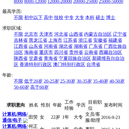
8000
8000-12000
12000-20000
20000-25000
25000-50000
最高学历:
不限
初中以下
高中
技校
中专
大专
本科
硕士
博士
求职区域:
不限
北京市
天津市
河北省
山西省
内蒙古自治区
辽宁省
吉林省
黑龙江省
上海市
江苏省
浙江省
安徽省
福建省
江西省
山东省
河南省
湖北省
湖南省
广东省
广西壮族自
治区
海南省
重庆市
四川省
贵州省
云南省
西藏自治区
陕西省
甘肃省
青海省
宁夏回族自治区
新疆维吾尔自治
区
香港特别行政区
澳门特别行政区
台湾省
年龄:
不限
低于20岁
20-25岁
25-30岁
30-35岁
35-40岁
40-50岁
50-60岁
高于60岁
工作
目前职
求职意向
姓名
性别
年龄
学历
发布时间
经验
位
计算机/网络/
文员/客
田荧
女
22岁
1年
大专
2016-9-23
通信/电子
服/助理
计算机/网络/
何正