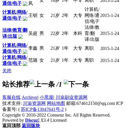
女
18岁
1年
中专
离职
2015-1-24
通信/电子
凤
计算机/
计算机/网络/
王钥
女
21岁
2年
大专
网络/通
2015-1-24
通信/电子
信/电子
法律/教
法律/教育/翻
吴超
男
22岁
2年
本科
育/翻
2015-1-24
译/出版
译/出版
计算机/网络/
李鑫
男
21岁
1年
大专
离职
2015-1-24
通信/电子
计算机/网络/
范璐
女
21岁
1年
大专
离职
2015-1-24
通信/电子
关闭
站长推荐
/1
客服在线
Archiver
|
小黑屋
|
川渝副业资源网
技术支持:
川渝资源网
网站地图
邮箱:674612150@qq.com ICP
备案号: (
苏ICP备13047641号-2
)
Copyright © 2010-2022 Comsenz Inc. All Rights Reserved.
Powered by
Discuz!
X3.4
Licensed
返回顶部
返回版块