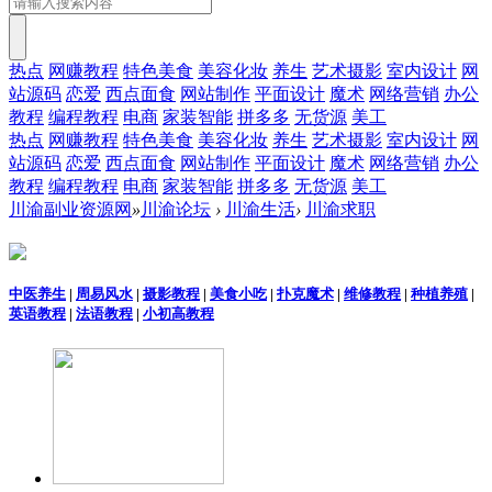
热点
网赚教程
特色美食
美容化妆
养生
艺术摄影
室内设计
网
站源码
恋爱
西点面食
网站制作
平面设计
魔术
网络营销
办公
教程
编程教程
电商
家装智能
拼多多
无货源
美工
热点
网赚教程
特色美食
美容化妆
养生
艺术摄影
室内设计
网
站源码
恋爱
西点面食
网站制作
平面设计
魔术
网络营销
办公
教程
编程教程
电商
家装智能
拼多多
无货源
美工
川渝副业资源网
»
川渝论坛
›
川渝生活
›
川渝求职
中医养生
|
周易风水
|
摄影教程
|
美食小吃
|
扑克魔术
|
维修教程
|
种植养殖
|
英语教程
|
法语教程
|
小初高教程