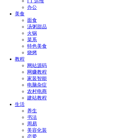
I T 运维
办公
美食
面食
汤粥甜品
火锅
菜系
特色美食
烧烤
教程
网站源码
网赚教程
家装智能
电脑杂症
农村电商
建站教程
生活
养生
书法
周易
美容化装
恋爱