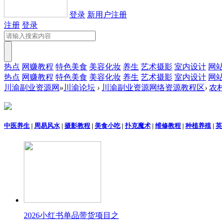
登录
新用户注册
注册
登录
热点
网赚教程
特色美食
美容化妆
养生
艺术摄影
室内设计
网
热点
网赚教程
特色美食
美容化妆
养生
艺术摄影
室内设计
网
川渝副业资源网
»
川渝论坛
›
川渝副业资源网络资源教程区
›
农
中医养生
|
周易风水
|
摄影教程
|
美食小吃
|
扑克魔术
|
维修教程
|
种植养殖
|
英
2026小红书单品带货项目之