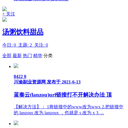
+ 关注
汤粥饮料甜品
今日: 0 主题: 2 关注: 0
全部
最新
热门
精华
分类
8422
0
川渝副业资源网
发布于 2021-6-13
蓝奏云(lanzou)url链接打不开解决办法
顶
【解决方法】： 1将链接中的www改为wwx 2.把链接中
的 lanzous 改为 lanzoux ，也就是 s 改为 x 3. ...