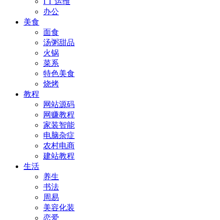
I T 运维
办公
美食
面食
汤粥甜品
火锅
菜系
特色美食
烧烤
教程
网站源码
网赚教程
家装智能
电脑杂症
农村电商
建站教程
生活
养生
书法
周易
美容化装
恋爱