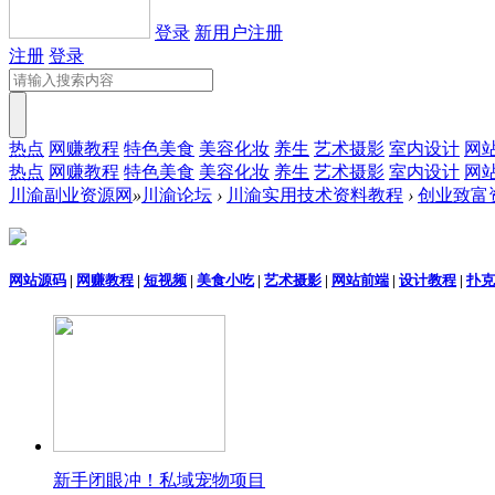
登录
新用户注册
注册
登录
热点
网赚教程
特色美食
美容化妆
养生
艺术摄影
室内设计
网
热点
网赚教程
特色美食
美容化妆
养生
艺术摄影
室内设计
网
川渝副业资源网
»
川渝论坛
›
川渝实用技术资料教程
›
创业致富
网站源码
|
网赚教程
|
短视频
|
美食小吃
|
艺术摄影
|
网站前端
|
设计教程
|
扑克
新手闭眼冲！私域宠物项目