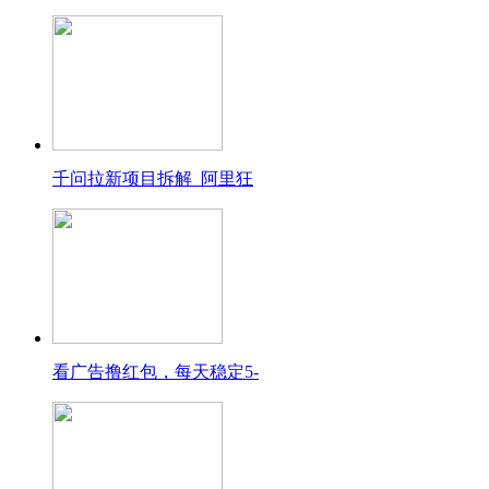
千问拉新项目拆解_阿里狂
看广告撸红包，每天稳定5-