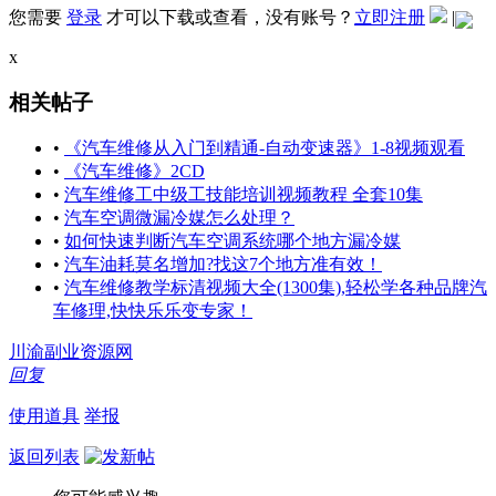
您需要
登录
才可以下载或查看，没有账号？
立即注册
|
x
相关帖子
•
《汽车维修从入门到精通-自动变速器》1-8视频观看
•
《汽车维修》2CD
•
汽车维修工中级工技能培训视频教程 全套10集
•
汽车空调微漏冷媒怎么处理？
•
如何快速判断汽车空调系统哪个地方漏冷媒
•
汽车油耗莫名增加?找这7个地方准有效！
•
汽车维修教学标清视频大全(1300集),轻松学各种品牌汽
车修理,快快乐乐变专家！
川渝副业资源网
回复
使用道具
举报
返回列表