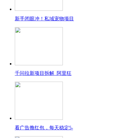
新手闭眼冲！私域宠物项目
千问拉新项目拆解_阿里狂
看广告撸红包，每天稳定5-