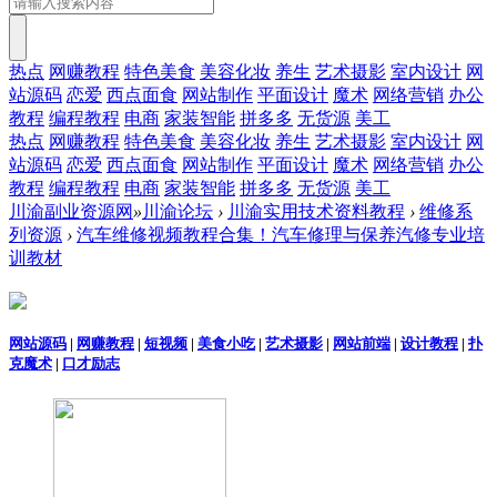
热点
网赚教程
特色美食
美容化妆
养生
艺术摄影
室内设计
网
站源码
恋爱
西点面食
网站制作
平面设计
魔术
网络营销
办公
教程
编程教程
电商
家装智能
拼多多
无货源
美工
热点
网赚教程
特色美食
美容化妆
养生
艺术摄影
室内设计
网
站源码
恋爱
西点面食
网站制作
平面设计
魔术
网络营销
办公
教程
编程教程
电商
家装智能
拼多多
无货源
美工
川渝副业资源网
»
川渝论坛
›
川渝实用技术资料教程
›
维修系
列资源
›
汽车维修视频教程合集！汽车修理与保养汽修专业培
训教材
网站源码
|
网赚教程
|
短视频
|
美食小吃
|
艺术摄影
|
网站前端
|
设计教程
|
扑
克魔术
|
口才励志