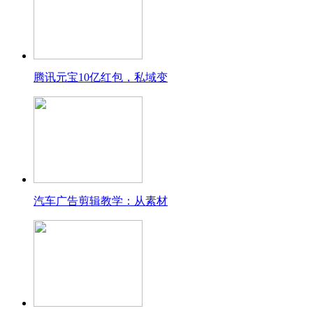
腾讯元宝10亿红包，私域变
汽车广告剪辑教学：从素材