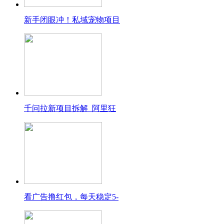
新手闭眼冲！私域宠物项目
千问拉新项目拆解_阿里狂
看广告撸红包，每天稳定5-