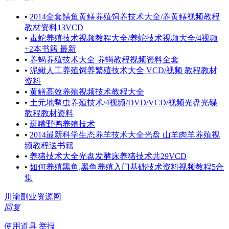
•
2014全套鳝鱼黄鳝养殖饲养技术大全/养黄鳝视频教程
教材资料13VCD
•
毒蛇养殖技术视频教程大全/养蛇技术视频大全/4视频
+2本书籍 最新
•
养蝎养殖技术大全 养蝎教程视频资料全套
•
泥鳅人工养殖饲养繁殖技术大全 VCD/视频 教程教材
资料
•
黄鳝高效养殖视频技术教程大全
•
土元地鳖虫养殖技术/4视频/DVD/VCD/视频光盘光碟
教程教材资料
•
斑嘴野鸭养殖技术
•
2014最新科学生态养羊技术大全光盘 山羊肉羊养殖视
频教程送书籍
•
养猪技术大全光盘发酵床养猪技术共29VCD
•
如何养殖黑鱼,黑鱼养殖入门基础技术资料视频教程5合
集
川渝副业资源网
回复
使用道具
举报