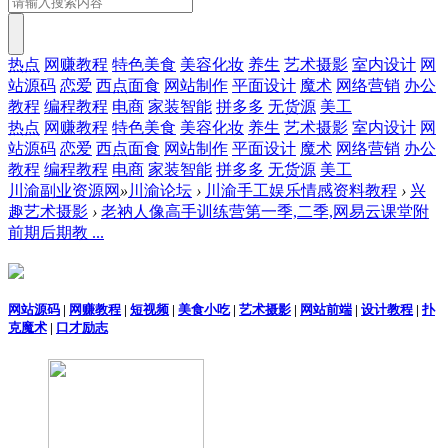
热点
网赚教程
特色美食
美容化妆
养生
艺术摄影
室内设计
网
站源码
恋爱
西点面食
网站制作
平面设计
魔术
网络营销
办公
教程
编程教程
电商
家装智能
拼多多
无货源
美工
热点
网赚教程
特色美食
美容化妆
养生
艺术摄影
室内设计
网
站源码
恋爱
西点面食
网站制作
平面设计
魔术
网络营销
办公
教程
编程教程
电商
家装智能
拼多多
无货源
美工
川渝副业资源网
»
川渝论坛
›
川渝手工娱乐情感资料教程
›
兴
趣艺术摄影
›
老衲人像高手训练营第一季,二季,网易云课堂附
前期后期教 ...
网站源码
|
网赚教程
|
短视频
|
美食小吃
|
艺术摄影
|
网站前端
|
设计教程
|
扑
克魔术
|
口才励志