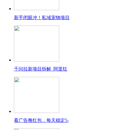
新手闭眼冲！私域宠物项目
千问拉新项目拆解_阿里狂
看广告撸红包，每天稳定5-