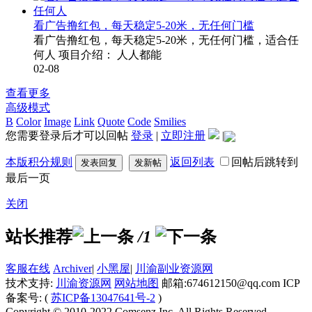
看广告撸红包，每天稳定5-20米，无任何门槛
看广告撸红包，每天稳定5-20米，无任何门槛，适合任
何人 项目介绍： 人人都能
02-08
查看更多
高级模式
B
Color
Image
Link
Quote
Code
Smilies
您需要登录后才可以回帖
登录
|
立即注册
|
本版积分规则
返回列表
回帖后跳转到
发表回复
发新帖
最后一页
关闭
站长推荐
/1
客服在线
Archiver
|
小黑屋
|
川渝副业资源网
技术支持:
川渝资源网
网站地图
邮箱:674612150@qq.com ICP
备案号: (
苏ICP备13047641号-2
)
Copyright © 2010-2022 Comsenz Inc. All Rights Reserved.