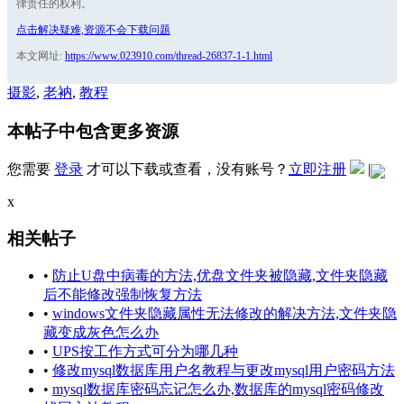
律责任的权利。
点击解决疑难,资源不会下载问题
本文网址:
https://www.023910.com/thread-26837-1-1.html
摄影
,
老衲
,
教程
本帖子中包含更多资源
您需要
登录
才可以下载或查看，没有账号？
立即注册
|
x
相关帖子
•
防止U盘中病毒的方法,优盘文件夹被隐藏,文件夹隐藏
后不能修改强制恢复方法
•
windows文件夹隐藏属性无法修改的解决方法,文件夹隐
藏变成灰色怎么办
•
UPS按工作方式可分为哪几种
•
修改mysql数据库用户名教程与更改mysql用户密码方法
•
mysql数据库密码忘记怎么办,数据库的mysql密码修改