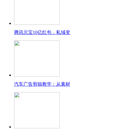
腾讯元宝10亿红包，私域变
汽车广告剪辑教学：从素材