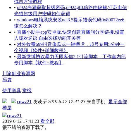
找回方法教程
•
pt924光猫获取超级密码,pt924g电信路由破解,江苏电信
光猫超级用户密码如何获得
•
windows电脑系统安装net3.5提示错误代码0x80072ee6
该怎么解决？
•
直播小助手app安卓版,快速创建直播间分享链接,设置
入场欢迎语,自由选择功能开关等
•
对外收费699抖音傻瓜式一键搬运，起号专用5分钟一
个视频《软件+详细教程》
•
最新微博协议暴力无限私信2.1引流脚本，工作室内部
专用脚本【软件+教程】
川渝副业资源网
回复
使用道具
举报
cqwz21
发表于 2019-6-12 17:41:23
来自手机
|
显示全部
楼层
cqwz21
2019-6-12 17:41:23
看全部
很不错的资源下载了。