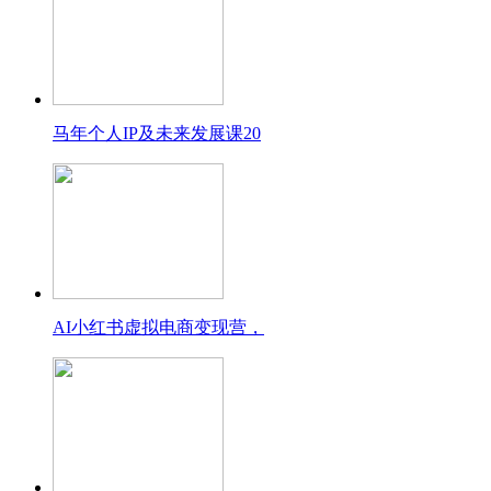
马年个人IP及未来发展课20
AI小红书虚拟电商变现营，