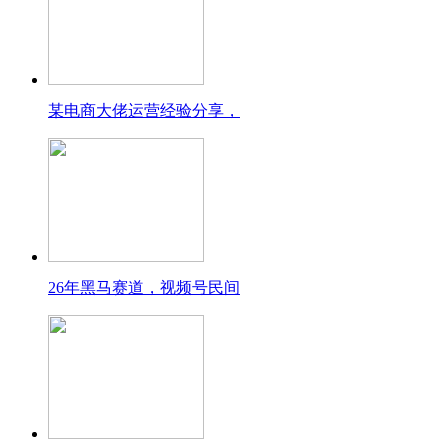
某电商大佬运营经验分享，
26年黑马赛道，视频号民间