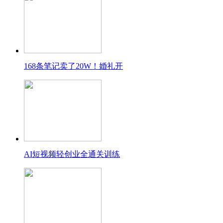
168条笔记卖了20W！婚礼开
AI短视频轻创业全通关训练