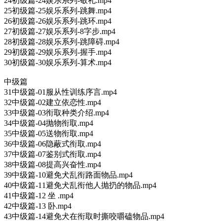
24初级篇-24娱乐系列-敬礼.mp4
25初级篇-25娱乐系列-跳舞.mp4
26初级篇-26娱乐系列-跳环.mp4
27初级篇-27娱乐系列-8字步.mp4
28初级篇-28娱乐系列-跳障碍.mp4
29初级篇-29娱乐系列-握手.mp4
30初级篇-30娱乐系列-算术.mp4
中级篇
31中级篇-01服从性训练序言.mp4
32中级篇-02建立依恋性.mp4
33中级篇-03衔取种类介绍.mp4
34中级篇-04抛物衔取.mp4
35中级篇-05送物衔取.mp4
36中级篇-06隐蔽式衔取.mp4
37中级篇-07鉴别式衔取.mp4
38中级篇-08提高兴奋性.mp4
39中级篇-10避免犬乱衔路面物品.mp4
40中级篇-11避免犬乱衔他人抛扔的物品.mp4
41中级篇-12 坐 .mp4
42中级篇-13 卧.mp4
43中级篇-14避免犬在衔取时撕咬嚼磕物品.mp4