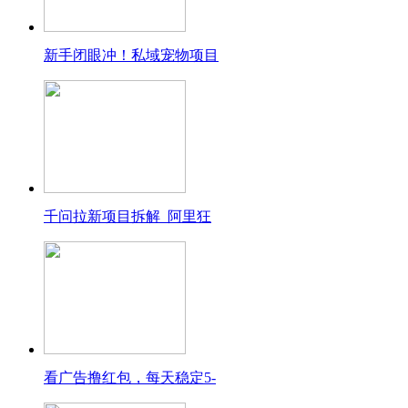
新手闭眼冲！私域宠物项目
千问拉新项目拆解_阿里狂
看广告撸红包，每天稳定5-