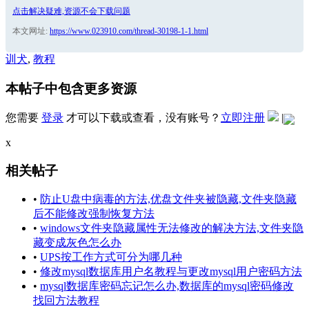
点击解决疑难,资源不会下载问题
本文网址:
https://www.023910.com/thread-30198-1-1.html
训犬
,
教程
本帖子中包含更多资源
您需要
登录
才可以下载或查看，没有账号？
立即注册
|
x
相关帖子
•
防止U盘中病毒的方法,优盘文件夹被隐藏,文件夹隐藏
后不能修改强制恢复方法
•
windows文件夹隐藏属性无法修改的解决方法,文件夹隐
藏变成灰色怎么办
•
UPS按工作方式可分为哪几种
•
修改mysql数据库用户名教程与更改mysql用户密码方法
•
mysql数据库密码忘记怎么办,数据库的mysql密码修改
找回方法教程