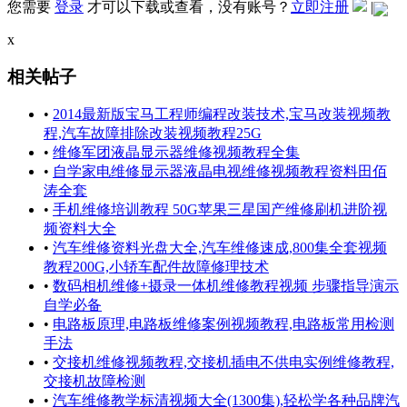
您需要
登录
才可以下载或查看，没有账号？
立即注册
|
x
相关帖子
•
2014最新版宝马工程师编程改装技术,宝马改装视频教
程,汽车故障排除改装视频教程25G
•
维修军团液晶显示器维修视频教程全集
•
自学家电维修显示器液晶电视维修视频教程资料田佰
涛全套
•
手机维修培训教程 50G苹果三星国产维修刷机进阶视
频资料大全
•
汽车维修资料光盘大全,汽车维修速成,800集全套视频
教程200G,小轿车配件故障修理技术
•
数码相机维修+摄录一体机维修教程视频 步骤指导演示
自学必备
•
电路板原理,电路板维修案例视频教程,电路板常用检测
手法
•
交接机维修视频教程,交接机插电不供电实例维修教程,
交接机故障检测
•
汽车维修教学标清视频大全(1300集),轻松学各种品牌汽