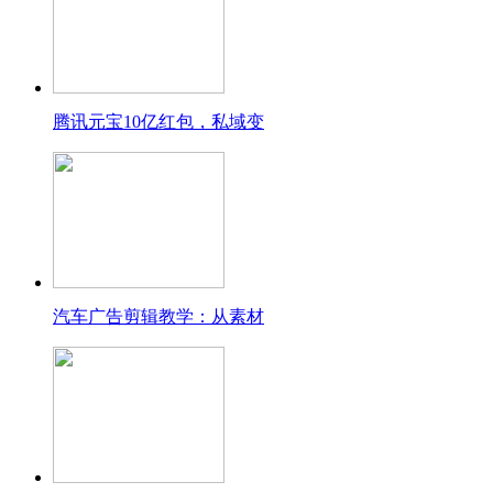
腾讯元宝10亿红包，私域变
汽车广告剪辑教学：从素材