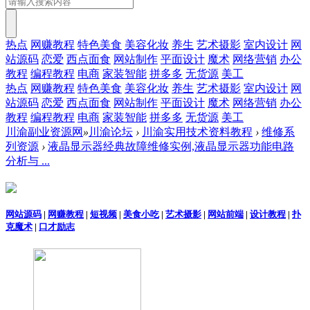
热点
网赚教程
特色美食
美容化妆
养生
艺术摄影
室内设计
网
站源码
恋爱
西点面食
网站制作
平面设计
魔术
网络营销
办公
教程
编程教程
电商
家装智能
拼多多
无货源
美工
热点
网赚教程
特色美食
美容化妆
养生
艺术摄影
室内设计
网
站源码
恋爱
西点面食
网站制作
平面设计
魔术
网络营销
办公
教程
编程教程
电商
家装智能
拼多多
无货源
美工
川渝副业资源网
»
川渝论坛
›
川渝实用技术资料教程
›
维修系
列资源
›
液晶显示器经典故障维修实例,液晶显示器功能电路
分析与 ...
网站源码
|
网赚教程
|
短视频
|
美食小吃
|
艺术摄影
|
网站前端
|
设计教程
|
扑
克魔术
|
口才励志