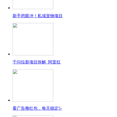
新手闭眼冲！私域宠物项目
千问拉新项目拆解_阿里狂
看广告撸红包，每天稳定5-