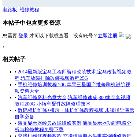
电路板
,
维修教程
本帖子中包含更多资源
您需要
登录
才可以下载或查看，没有账号？
立即注册
|
x
相关帖子
•
2014最新版宝马工程师编程改装技术,宝马改装视频教
程,汽车故障排除改装视频教程25G
•
手机维修培训教程 50G苹果三星国产维修刷机进阶视
频资料大全
•
汽车维修资料光盘大全,汽车维修速成,800集全套视频
教程200G,小轿车配件故障修理技术
•
数码相机维修+摄录一体机维修教程视频 步骤指导演示
自学必备
•
液晶显示器经典故障维修实例,液晶显示器功能电路分
析与检修教程免费下载
•
交接机维修视频教程,交接机插电不供电实例维修教程,