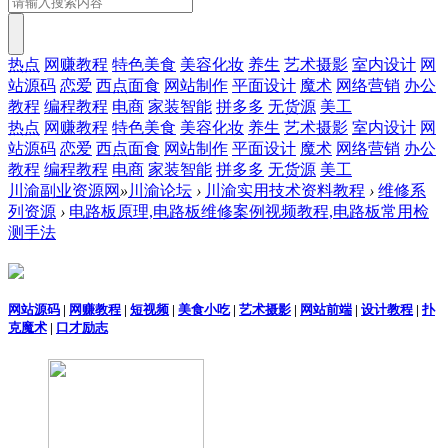
热点
网赚教程
特色美食
美容化妆
养生
艺术摄影
室内设计
网
站源码
恋爱
西点面食
网站制作
平面设计
魔术
网络营销
办公
教程
编程教程
电商
家装智能
拼多多
无货源
美工
热点
网赚教程
特色美食
美容化妆
养生
艺术摄影
室内设计
网
站源码
恋爱
西点面食
网站制作
平面设计
魔术
网络营销
办公
教程
编程教程
电商
家装智能
拼多多
无货源
美工
川渝副业资源网
»
川渝论坛
›
川渝实用技术资料教程
›
维修系
列资源
›
电路板原理,电路板维修案例视频教程,电路板常用检
测手法
网站源码
|
网赚教程
|
短视频
|
美食小吃
|
艺术摄影
|
网站前端
|
设计教程
|
扑
克魔术
|
口才励志