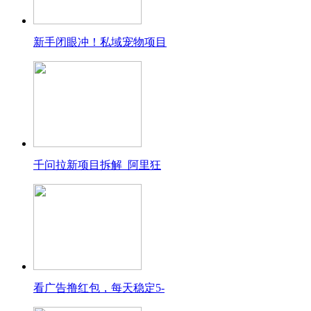
新手闭眼冲！私域宠物项目
千问拉新项目拆解_阿里狂
看广告撸红包，每天稳定5-