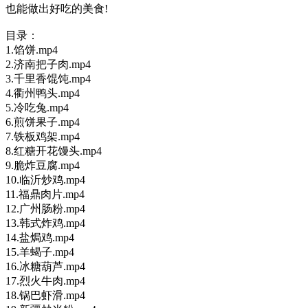
也能做出好吃的美食!
目录：
1.馅饼.mp4
2.济南把子肉.mp4
3.千里香馄饨.mp4
4.衢州鸭头.mp4
5.冷吃兔.mp4
6.煎饼果子.mp4
7.铁板鸡架.mp4
8.红糖开花馒头.mp4
9.脆炸豆腐.mp4
10.临沂炒鸡.mp4
11.福鼎肉片.mp4
12.广州肠粉.mp4
13.韩式炸鸡.mp4
14.盐焗鸡.mp4
15.羊蝎子.mp4
16.冰糖葫芦.mp4
17.烈火牛肉.mp4
18.锅巴虾滑.mp4