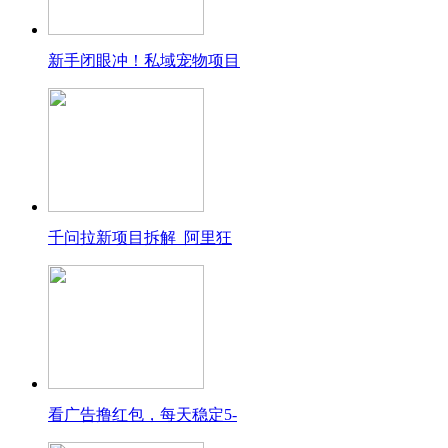
新手闭眼冲！私域宠物项目
千问拉新项目拆解_阿里狂
看广告撸红包，每天稳定5-