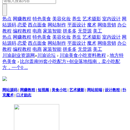
热点
网赚教程
特色美食
美容化妆
养生
艺术摄影
室内设计
网
站源码
恋爱
西点面食
网站制作
平面设计
魔术
网络营销
办公
教程
编程教程
电商
家装智能
拼多多
无货源
美工
热点
网赚教程
特色美食
美容化妆
养生
艺术摄影
室内设计
网
站源码
恋爱
西点面食
网站制作
平面设计
魔术
网络营销
办公
教程
编程教程
电商
家装智能
拼多多
无货源
美工
川渝副业资源网
»
川渝论坛
›
川渝美食小吃资料教程
›
地方特
色美食
›
比尔盖南99套小吃配方+创业落地指南，卖小吃配
方，一个0 ...
网站源码
|
网赚教程
|
短视频
|
美食小吃
|
艺术摄影
|
网站前端
|
设计教程
|
扑
克魔术
|
口才励志