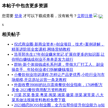
本帖子中包含更多资源
您需要
登录
才可以下载或查看，没有账号？
立即注册
|
x
相关帖子
•
倪式商业圈·新商业资本+创业项目，技术+案例讲解，
精英进阶班全套课程,网络营销教程
•
浩哥郭先生17年创业赚米笔记,扩展你更多的知识面,让
你明白赚钱或创业不单单是发力就行
•
群响·新个体搞钱成长系列课，带领大厂打工人、副业
操盘手、年轻创业者们拆解赚钱项目
•
小餐饮创业培训课程,怎样让产品更优秀,小吃行业与市
场规模,开店选址运营一条龙教程
•
外面收费39080的比尔盖南餐饮创业指南，176种配方
美食,2023餐饮商用配方资料教程
•
川菜,苏菜,鲁菜,粤菜,闽菜,湘菜,徽菜,浙菜,家常菜,八大
菜系做法视频资料教程免费下载
•
2023婚恋BOSS创业圈，全方位帮你提升创业能力,ip短