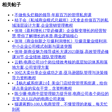
相关帖子
•
不做焦头烂额的领导,年薪百万的管理私房课
•
桔子会《私域商业模式总裁班》2天拿走价值百万的私
域顶层设计方案,企业营销管理教程
•
张琦《盈利增长17堂必修课》企业裂变增长的经营智
慧,带你了解增长的本质,商业逻辑核心
•
张琦《商业创新之引爆利润增长》引爆流量业绩利润,
中小企业公司模式创新与渠道突围
•
张琦·新商业魅力领导成长大课2023新版,高效管理必修
课30节,企业绩效,团队管理教程
•
云鹤·电商公司10个岗位绩效考核的底层知识体系和落
地方案,公司管理方案
•
30亿大卖分享企业成功之道-亚马逊团队管理与决策领
导力资料教程
•
【杨志威系统课2.0】美业门店经营管理系统课，给你
讲点美业的实在干货，含资料教程
•
陈少珊·电商中层管理能力提升班,电商公司各个岗位的
主管,20人以内的电商公司老板
•
猫课蒋辉0-100人电商管理，不懂管理的老板，每天忙
到死