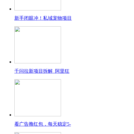
新手闭眼冲！私域宠物项目
千问拉新项目拆解_阿里狂
看广告撸红包，每天稳定5-