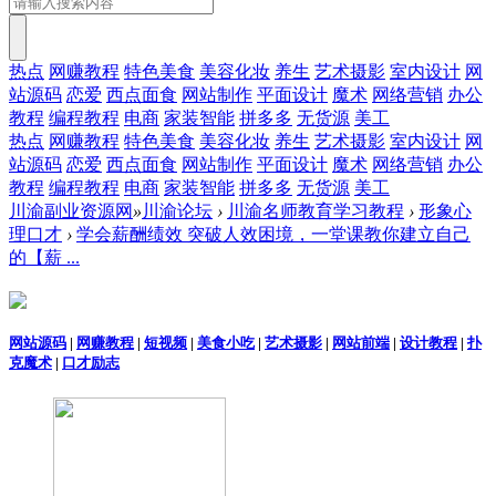
热点
网赚教程
特色美食
美容化妆
养生
艺术摄影
室内设计
网
站源码
恋爱
西点面食
网站制作
平面设计
魔术
网络营销
办公
教程
编程教程
电商
家装智能
拼多多
无货源
美工
热点
网赚教程
特色美食
美容化妆
养生
艺术摄影
室内设计
网
站源码
恋爱
西点面食
网站制作
平面设计
魔术
网络营销
办公
教程
编程教程
电商
家装智能
拼多多
无货源
美工
川渝副业资源网
»
川渝论坛
›
川渝名师教育学习教程
›
形象心
理口才
›
学会薪酬绩效 突破人效困境，一堂课教你建立自己
的【薪 ...
网站源码
|
网赚教程
|
短视频
|
美食小吃
|
艺术摄影
|
网站前端
|
设计教程
|
扑
克魔术
|
口才励志