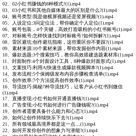
02、02小红书賺钱的8种模式?(1).mp4
03、03小红书和其他自媒体最大的区别是什么?(1).mp4
04、账号类型:我是做横屏视频还是竖屏视频?(1).mp4
05、人设定位:3问定位法，帮你确定个人定位(1).mp4
06、账号包装，4个关键，高效打造吸粉的小红书账号(1).mp4
07、对标账号:怎样快速找到对标账号?如何拆解?(1).mp4
08、雷区避坑:创作避坑指南，这些重区你不要踩?(1).mp4
09、素材来源:10个素材来源，帮你发掘创作内容(1).mp4
10、爆款选题:3个搜索技巧，教你高效搭建选题素材库(1).mp4
11、封面制作:4个封面设计工具，8种爆款封面形式(1).mp4
13、文案技巧:利用A|快速生成爆款视频脚本?(1).mp4
14、发布流程:5个保姆级发布内容步骤检查清单(1).mp4
15、创作效率:7个方法提高创作效率(1).mp4
16、导流技巧:揭秘7种导流技巧，让客户从小红书到微信
(1).mp4
17、直播变现:小红书如何开通直播钱?(1).mp4
18、广告变现:小红书如何进行广告賺钱呢?(1).mp4
19、创作者需要具备什么能力和心态?(1).mp4
20、如何让创作持续快乐下去?(1).mp4
21、所有领域最高境界都是这一点…(1).mp4
22、如何开发你创作的想象力与潜能?(1).mp4