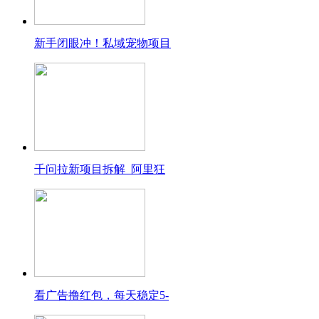
新手闭眼冲！私域宠物项目
千问拉新项目拆解_阿里狂
看广告撸红包，每天稳定5-