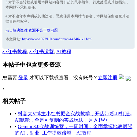
3.对于不当转载或引用本网站内容而引起的民事纷争、行政处理或其他损失，
本网站不承担责任。
4.对不遵守本声明或其他违法、恶意使用本网站内容者，本网站保留追究其法
律责任的权利。
点击解决疑难,资源不会下载问题
本文网址:
https://www.023910.com/thread-44546-1-1.html
小红书教程
,
小红书运营
,
AI教程
本帖子中包含更多资源
您需要
登录
才可以下载或查看，没有账号？
立即注册
|
x
相关帖子
•
抖音大V博主小红书掘金实战教学，开店带货-IP打造-
AI赋能，全是可复制的实战玩法，月入1W+
•
Gemini 3.0实战训练营，一周时间，全面掌握地表最强
的AI，副业+工作提效倍增，AI教程