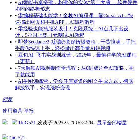
•
AI智能书桌搭建，构建你的实体“第二大脑”，软件硬件
协同的终极形态
•
零编程基础也能学！全栈AI编程课：靠Cursor AI，快
速搞出网页和手机APP，AI编程教程
•
零经验也能搞服装设计！克隆系统：AI点几下出设
计，5小时上架+1元测试,AI教程
•
即梦Seedance2.0新版5套保姆级教程，干货拉满，手把
手教你快速上手，轻松做出高质量AI短视频
•
豆包AI+飞书实战训练营，2026年，最值得学的AI课程
（更新）
•
7天解锁AI视频制作全流程：从0到成片全AI攻略，学
了就能用
•
AI生图训练营，学会任何赛道的图文生成方式，彻底
解放双手，实现涨粉变现
回复
使用道具
举报
TinG521
发表于 2025-9-20 16:24:04
|
显示全部楼层
TinG521