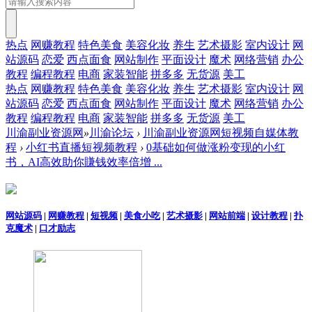
热点
网赚教程
特色美食
美容化妆
养生
艺术摄影
室内设计
网
站源码
恋爱
西点面食
网站制作
平面设计
魔术
网络营销
办公
教程
编程教程
电商
家装智能
拼多多
无货源
美工
热点
网赚教程
特色美食
美容化妆
养生
艺术摄影
室内设计
网
站源码
恋爱
西点面食
网站制作
平面设计
魔术
网络营销
办公
教程
编程教程
电商
家装智能
拼多多
无货源
美工
川渝副业资源网
»
川渝论坛
›
川渝副业资源网短视频自媒体教
程
›
小红书直播短视频教程
›
0基础如何做涨粉变现的小红
书，AI高效助你賺钱效率倍增 ...
网站源码
|
网赚教程
|
短视频
|
美食小吃
|
艺术摄影
|
网站前端
|
设计教程
|
扑
克魔术
|
口才励志