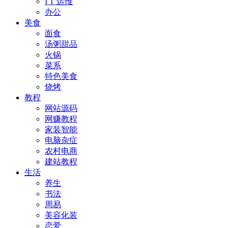
I T 运维
办公
美食
面食
汤粥甜品
火锅
菜系
特色美食
烧烤
教程
网站源码
网赚教程
家装智能
电脑杂症
农村电商
建站教程
生活
养生
书法
周易
美容化装
恋爱