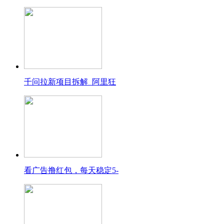
千问拉新项目拆解_阿里狂
看广告撸红包，每天稳定5-