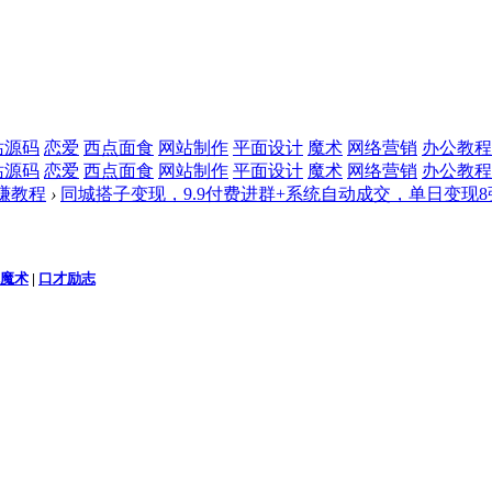
站源码
恋爱
西点面食
网站制作
平面设计
魔术
网络营销
办公教程
站源码
恋爱
西点面食
网站制作
平面设计
魔术
网络营销
办公教程
赚教程
›
同城搭子变现，9.9付费进群+系统自动成交，单日变现8
魔术
|
口才励志