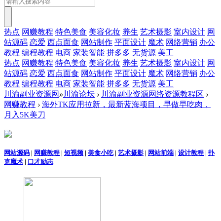
热点
网赚教程
特色美食
美容化妆
养生
艺术摄影
室内设计
网
站源码
恋爱
西点面食
网站制作
平面设计
魔术
网络营销
办公
教程
编程教程
电商
家装智能
拼多多
无货源
美工
热点
网赚教程
特色美食
美容化妆
养生
艺术摄影
室内设计
网
站源码
恋爱
西点面食
网站制作
平面设计
魔术
网络营销
办公
教程
编程教程
电商
家装智能
拼多多
无货源
美工
川渝副业资源网
»
川渝论坛
›
川渝副业资源网络资源教程区
›
网赚教程
›
海外TK应用拉新，最新蓝海项目，早做早吃肉，
月入5K美刀
网站源码
|
网赚教程
|
短视频
|
美食小吃
|
艺术摄影
|
网站前端
|
设计教程
|
扑
克魔术
|
口才励志