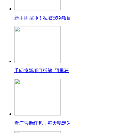
新手闭眼冲！私域宠物项目
千问拉新项目拆解_阿里狂
看广告撸红包，每天稳定5-