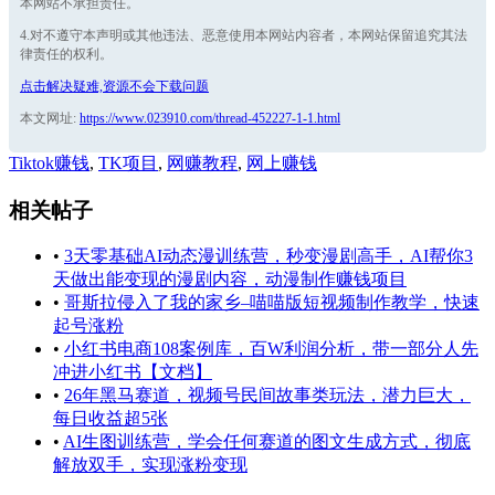
本网站不承担责任。
4.对不遵守本声明或其他违法、恶意使用本网站内容者，本网站保留追究其法
律责任的权利。
点击解决疑难,资源不会下载问题
本文网址:
https://www.023910.com/thread-452227-1-1.html
Tiktok赚钱
,
TK项目
,
网赚教程
,
网上赚钱
相关帖子
•
3天零基础AI动态漫训练营，秒变漫剧高手，AI帮你3
天做出能变现的漫剧内容，动漫制作赚钱项目
•
哥斯拉侵入了我的家乡–喵喵版短视频制作教学，快速
起号涨粉
•
小红书电商108案例库，百W利润分析，带一部分人先
冲进小红书【文档】
•
26年黑马赛道，视频号民间故事类玩法，潜力巨大，
每日收益超5张
•
AI生图训练营，学会任何赛道的图文生成方式，彻底
解放双手，实现涨粉变现