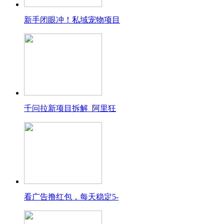
新手闭眼冲！私域宠物项目
千问拉新项目拆解_阿里狂
看广告撸红包，每天稳定5-