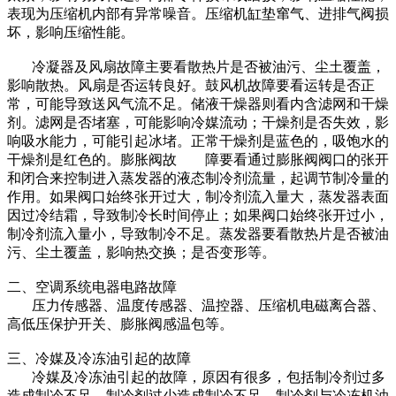
表现为压缩机内部有异常噪音。压缩机缸垫窜气、进排气阀损
坏，影响压缩性能。
冷凝器及风扇故障主要看散热片是否被油污、尘土覆盖，
影响散热。风扇是否运转良好。鼓风机故障要看运转是否正
常，可能导致送风气流不足。储液干燥器则看内含滤网和干燥
剂。滤网是否堵塞，可能影响冷媒流动；干燥剂是否失效，影
响吸水能力，可能引起冰堵。正常干燥剂是蓝色的，吸饱水的
干燥剂是红色的。膨胀阀故 障要看通过膨胀阀阀口的张开
和闭合来控制进入蒸发器的液态制冷剂流量，起调节制冷量的
作用。如果阀口始终张开过大，制冷剂流入量大，蒸发器表面
因过冷结霜，导致制冷长时间停止；如果阀口始终张开过小，
制冷剂流入量小，导致制冷不足。蒸发器要看散热片是否被油
污、尘土覆盖，影响热交换；是否变形等。
二、空调系统电器电路故障
压力传感器、温度传感器、温控器、压缩机电磁离合器、
高低压保护开关、膨胀阀感温包等。
三、冷媒及冷冻油引起的故障
冷媒及冷冻油引起的故障，原因有很多，包括制冷剂过多
造成制冷不足、制冷剂过少造成制冷不足、制冷剂与冷冻机油