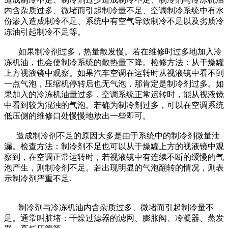
内含杂质过多、微堵而引起制冷量不足、空调制冷系统中有水
份渗入造成制冷不足、系统中有空气导致制冷不足以及劣质冷
冻油引起制冷不足等。
如果制冷剂过多，热量散发慢。若在维修时过多地加入冷
冻机油，也会使制冷系统的散热量下降。检修方法：从干燥罐
上方视液镜中观察。如果汽车空调在运转时从视液镜中看不到
一点气泡，压缩机停转后也无气泡，那肯定是制冷剂过多。如
果加入的冷冻机油量过多，空调系统正常运转时，能从视液镜
中看到较为混浊的气泡。若确为制冷剂过多，可以在空调系统
低压侧的维修口处慢慢地放出一些即可。
造成制冷剂不足的原因大多是由于系统中的制冷剂微量泄
漏。检查方法：制冷剂不足也可以从干燥罐上方的视液镜中观
察到，在空调正常运转时，若视液镜中有连续不断的缓慢的气
泡产生，则制冷剂不足。若出现明显的气泡翻转的情况，则表
示制冷剂严重不足.
制冷剂与冷冻机油内含杂质过多、微堵而引起制冷量不
足。通常叫脏堵：干燥过滤器的滤网、膨胀阀、冷凝器、蒸发