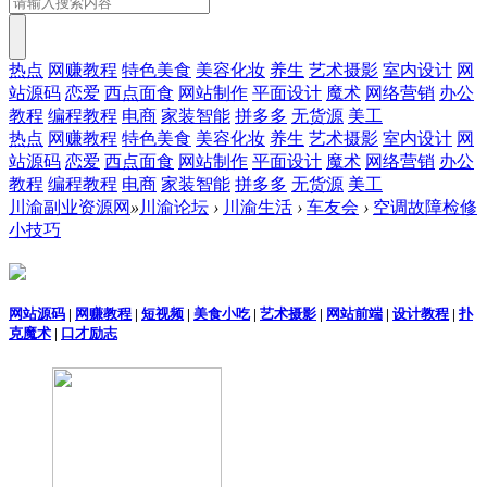
热点
网赚教程
特色美食
美容化妆
养生
艺术摄影
室内设计
网
站源码
恋爱
西点面食
网站制作
平面设计
魔术
网络营销
办公
教程
编程教程
电商
家装智能
拼多多
无货源
美工
热点
网赚教程
特色美食
美容化妆
养生
艺术摄影
室内设计
网
站源码
恋爱
西点面食
网站制作
平面设计
魔术
网络营销
办公
教程
编程教程
电商
家装智能
拼多多
无货源
美工
川渝副业资源网
»
川渝论坛
›
川渝生活
›
车友会
›
空调故障检修
小技巧
网站源码
|
网赚教程
|
短视频
|
美食小吃
|
艺术摄影
|
网站前端
|
设计教程
|
扑
克魔术
|
口才励志